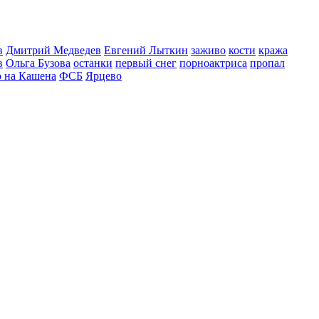
в
Дмитрий Медведев
Евгений Лыткин
заживо
кости
кража
в
Ольга Бузова
останки
первый снег
порноактриса
пропал
о на Кашена
ФСБ
Ярцево