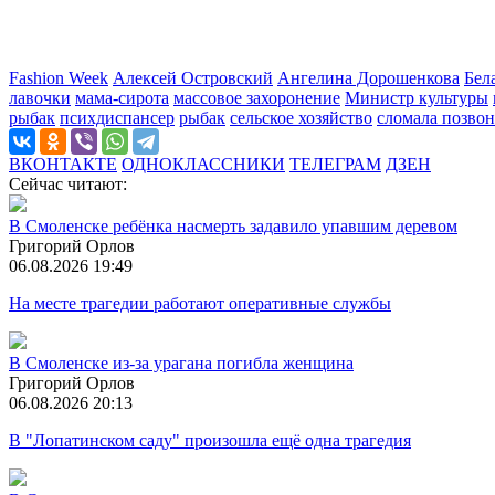
Fashion Week
Алексей Островский
Ангелина Дорошенкова
Бел
лавочки
мама-сирота
массовое захоронение
Министр культуры
рыбак
психдиспансер
рыбак
сельское хозяйство
сломала позво
ВКОНТАКТЕ
ОДНОКЛАССНИКИ
ТЕЛЕГРАМ
ДЗЕН
Сейчас читают:
В Смоленске ребёнка насмерть задавило упавшим деревом
Григорий Орлов
06.08.2026 19:49
На месте трагедии работают оперативные службы
В Смоленске из-за урагана погибла женщина
Григорий Орлов
06.08.2026 20:13
В "Лопатинском саду" произошла ещё одна трагедия