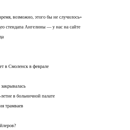
время, возможно, этого бы не случилось»
део стендапа Ангелины — у нас на сайте
да
т в Смоленск в феврале
е закрывалась
-летие в больничной палате
ия трамваев
ейлеров?