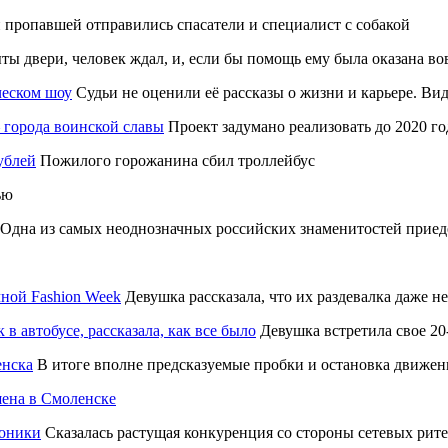
пропавшей отправились спасатели и специалист с собакой
ы двери, человек ждал, и, если бы помощь ему была оказана во
ческом шоу
Судьи не оценили её рассказы о жизни и карьере. Ви
города воинской славы
Проект задумано реализовать до 2020 го
ублей
Пожилого горожанина сбил троллейбус
ью
Одна из самых неоднозначных российских знаменитостей приеде
чной Fashion Week
Девушка рассказала, что их раздевалка даже н
в автобусе, рассказала, как все было
Девушка встретила свое 20
енска
В итоге вполне предсказуемые пробки и остановка движен
шена в Смоленске
роники
Сказалась растущая конкуренция со стороны сетевых рит