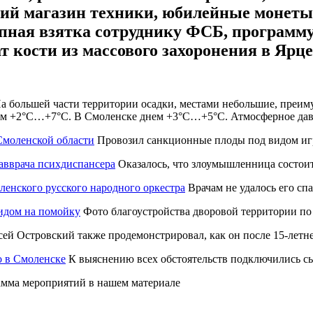
ий магазин техники, юбилейные монеты
пная взятка сотруднику ФСБ, программу
кости из массового захоронения в Ярц
На большей части территории осадки, местами небольшие, преиму
нем +2°C…+7°C. В Смоленске днем +3°C…+5°C. Атмосферное давле
Смоленской области
Провозил санкционные плоды под видом иг
лавврача психдиспансера
Оказалось, что злоумышленница состоит
енского русского народного оркестра
Врачам не удалось его сп
идом на помойку
Фото благоустройства дворовой территории по
ей Островский также продемонстрировал, как он после 15-летн
о в Смоленске
К выяснению всех обстоятельств подключились 
мма мероприятий в нашем материале