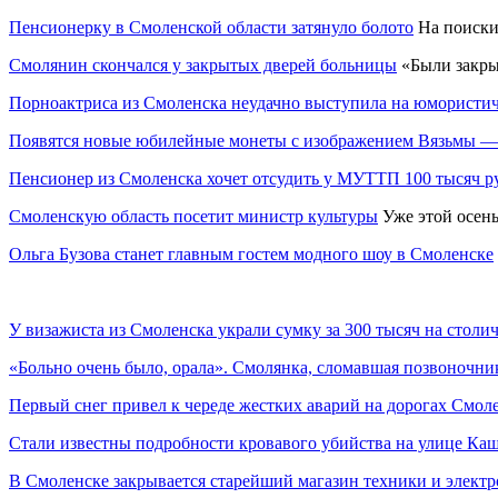
Пенсионерку в Смоленской области затянуло болото
На поиски 
Смолянин скончался у закрытых дверей больницы
«Были закрыт
Порноактриса из Смоленска неудачно выступила на юмористи
Появятся новые юбилейные монеты с изображением Вязьмы — 
Пенсионер из Смоленска хочет отсудить у МУТТП 100 тысяч р
Смоленскую область посетит министр культуры
Уже этой осен
Ольга Бузова станет главным гостем модного шоу в Смоленске
У визажиста из Смоленска украли сумку за 300 тысяч на столи
«Больно очень было, орала». Смолянка, сломавшая позвоночник 
Первый снег привел к череде жестких аварий на дорогах Смол
Стали известны подробности кровавого убийства на улице Ка
В Смоленске закрывается старейший магазин техники и элект