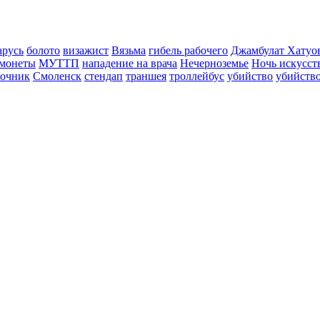
арусь
болото
визажист
Вязьма
гибель рабочего
Джамбулат Хатуо
монеты
МУТТП
нападение на врача
Нечерноземье
Ночь искусст
ночник
Смоленск
стендап
траншея
троллейбус
убийство
убийств