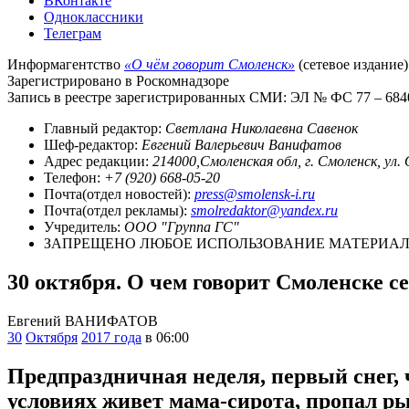
ВКонтакте
Одноклассники
Телеграм
Информагентство
«О чём говорит Смоленск»
(сетевое издание)
Зарегистрировано в Роскомнадзоре
Запись в реестре зарегистрированных СМИ: ЭЛ № ФС 77 – 68403
Главный редактор:
Светлана Николаевна Савенок
Шеф-редактор:
Евгений Валерьевич Ванифатов
Адрес редакции:
214000,Смоленская обл, г. Смоленск, ул.
Телефон:
+7 (920) 668-05-20
Почта(отдел новостей):
press@smolensk-i.ru
Почта(отдел рекламы):
smolredaktor@yandex.ru
Учредитель:
ООО "Группа ГС"
ЗАПРЕЩЕНО ЛЮБОЕ ИСПОЛЬЗОВАНИЕ МАТЕРИАЛО
30 октября. О чем говорит Смоленске с
Евгений ВАНИФАТОВ
30
Октября
2017 года
в 06:00
Предпраздничная неделя, первый снег,
условиях живет мама-сирота, пропал ры