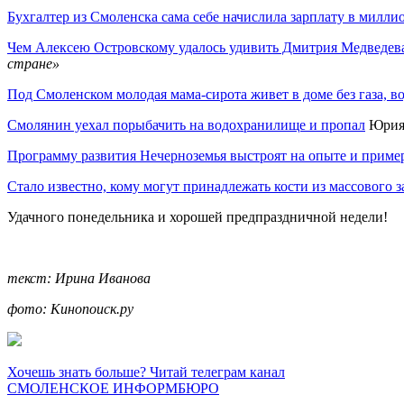
Бухгалтер из Смоленска сама себе начислила зарплату в милли
Чем Алексею Островскому удалось удивить Дмитрия Медведев
стране»
Под Смоленском молодая мама-сирота живет в доме без газа, в
Смолянин уехал порыбачить на водохранилище и пропал
Юрия 
Программу развития Нечерноземья выстроят на опыте и приме
Стало известно, кому могут принадлежать кости из массового
Удачного понедельника и хорошей предпраздничной недели!
текст: Ирина Иванова
фото: Кинопоиск.ру
Хочешь знать больше? Читай телеграм канал
СМОЛЕНСКОЕ ИНФОРМБЮРО