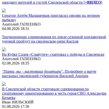
ожидают жителей и гостей Смоленской области [
+ВИДЕО
]
Сенатор Артём Малащенков пригласил смолян на летнюю
рыбалку
Анатолий ГАПЕЕНКО
04.08.2026 18:31
Традиционные соревнования по ловле сезонной поплавочной
удочкой пройдут на смоленском озере Каспля
На Кубке Салея «Славутич» стартовал с победы в Смоленске
Анатолий ГАПЕЕНКО
02.08.2026 18:35
"Парни, вы – настоящие богатыри"
. Подробнее о матче
рассказал смоленский губернатор Василий Анохин
В Смоленской области стартовали соревнования по
спортивному ориентированию в честь героя СВО Александра
Бичаева
Иван НИЛЬСКИЙ
01.08.2026 17:36