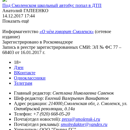
Под Смоленском школьный автобус попал в ДТП
Анатолий ГАПЕЕНКО
14.12.2017 17:44
Показать ещё
Информагентство
«О чём говорит Смоленск»
(сетевое
издание)
Зарегистрировано в Роскомнадзоре
Запись в реестре зарегистрированных СМИ: ЭЛ № ФС 77 –
68403 от 16.01.2017 г.
18+
Дзен
ВКонтакте
Одноклассники
Телеграм
Главный редактор:
Светлана Николаевна Савенок
Шеф-редактор:
Евгений Валерьевич Ванифатов
Адрес редакции:
214000,Смоленская обл, г. Смоленск, ул.
Октябрьской революции, д.14а
Телефон:
+7 (920) 668-05-20
Почта(отдел новостей):
press@smolensk-i.ru
Почта(отдел рекламы):
smolredaktor@yandex.ru
Учредитель:
ООО "Группа ГС"