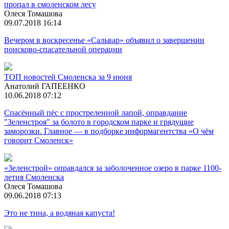
пропал в смоленском лесу
Олеся Томашова
09.07.2018 16:14
Вечером в воскресенье «Сальвар» объявил о завершении
поисково-спасательной операции
ТОП новостей Смоленска за 9 июня
Анатолий ГАПЕЕНКО
10.06.2018 07:12
Спасённый пёс с простреленной лапой, оправдание
"Зеленстроя" за болото в городском парке и грядущие
заморозки. Главное — в подборке информагентства «О чём
говорит Смоленск»
«Зеленстрой» оправдался за заболоченное озеро в парке 1100-
летия Смоленска
Олеся Томашова
09.06.2018 07:13
Это не тина, а водяная капуста!