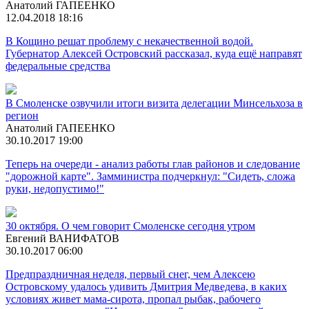
Анатолий ГАПЕЕНКО
12.04.2018 18:16
В Кощино решат проблему с некачественной водой.
Губернатор Алексей Островский рассказал, куда ещё направят
федеральные средства
В Смоленске озвучили итоги визита делегации Минсельхоза в
регион
Анатолий ГАПЕЕНКО
30.10.2017 19:00
Теперь на очереди - анализ работы глав районов и следование
"дорожной карте". Замминистра подчеркнул: "Сидеть, сложа
руки, недопустимо!"
30 октября. О чем говорит Смоленске сегодня утром
Евгений ВАНИФАТОВ
30.10.2017 06:00
Предпраздничная неделя, первый снег, чем Алексею
Островскому удалось удивить Дмитрия Медведева, в каких
условиях живет мама-сирота, пропал рыбак, рабочего