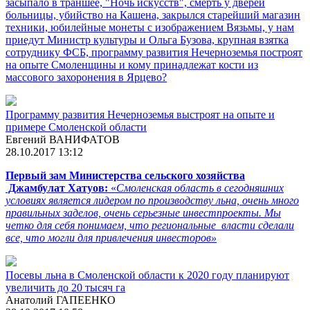
засыпало в траншее, "Ночь искусств", смерть у дверей
больницы, убийство на Кашена, закрылся старейший магазин
техники, юбилейные монеты с изображением Вязьмы, у нам
приедут Министр культуры и Ольга Бузова, крупная взятка
сотруднику ФСБ, программу развития Нечерноземья построят
на опыте Смоленщины и кому принадлежат кости из
массового захоронения в Ярцево?
Программу развития Нечерноземья выстроят на опыте и
примере Смоленской области
Евгений ВАНИФАТОВ
28.10.2017 13:12
Первый зам Министерства сельского хозяйства
Джамбулат Хатуов:
«
Смоленская область в сегодняшних
условиях является лидером по производству льна, очень много
правильных заделов, очень серьезные инвестпроекты. Мы
четко для себя понимаем, что региональные власти сделали
все, что могли для привлечения инвесторов»
Посевы льна в Смоленской области к 2020 году планируют
увеличить до 20 тысяч га
Анатолий ГАПЕЕНКО