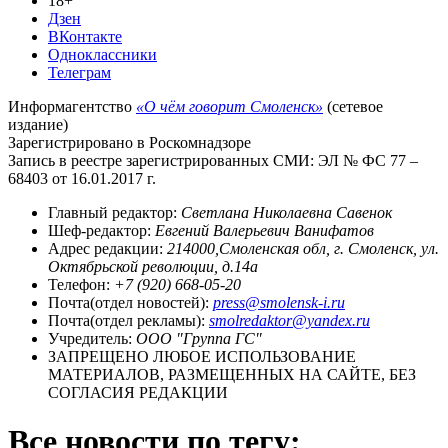
18+
Дзен
ВКонтакте
Одноклассники
Телеграм
Информагентство
«О чём говорит Смоленск»
(сетевое
издание)
Зарегистрировано в Роскомнадзоре
Запись в реестре зарегистрированных СМИ: ЭЛ № ФС 77 –
68403 от 16.01.2017 г.
Главный редактор:
Светлана Николаевна Савенок
Шеф-редактор:
Евгений Валерьевич Ванифатов
Адрес редакции:
214000,Смоленская обл, г. Смоленск, ул.
Октябрьской революции, д.14а
Телефон:
+7 (920) 668-05-20
Почта(отдел новостей):
press@smolensk-i.ru
Почта(отдел рекламы):
smolredaktor@yandex.ru
Учредитель:
ООО "Группа ГС"
ЗАПРЕЩЕНО ЛЮБОЕ ИСПОЛЬЗОВАНИЕ
МАТЕРИАЛОВ, РАЗМЕЩЕННЫХ НА САЙТЕ, БЕЗ
СОГЛАСИЯ РЕДАКЦИИ
Все новости по тегу: