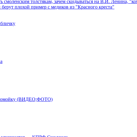
ь смоленским толстякам, зачем скидываться на В.И. Ленина, "ко
 берут плохой пример с медиков из "Красного креста"
абличку
на
ловомойку (ВИДЕО;ФОТО)