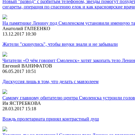
Новый "развод" с разбитым телефоном, звезды помогут похудет
сигареты, операция по спасению елок и как красноярские врачи
На памятнике Ленину под Смоленском установили именную т
Анатолий ГАПЕЕНКО
13.12.2017 10:30
Жители "скинулись", чтобы внуки знали и не забывали
Читатели «О чём говорит Смоленск» хотят закопать тело Лени
Евгений ВАНИФАТОВ
06.05.2017 10:51
Дискуссия лишь в том, что делать с мавзолеем
Самому главному обитателю центра Смоленска устроили го
Ия ЯСТРЕБКОВА
28.03.2017 15:18
Вождь пролетариата принял контрастный душ