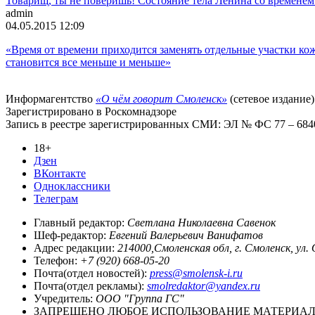
Товарищ, ты не поверишь! Состояние тела Ленина со времен
admin
04.05.2015 12:09
«Время от времени приходится заменять отдельные участки кож
становится все меньше и меньше»
Информагентство
«О чём говорит Смоленск»
(сетевое издание)
Зарегистрировано в Роскомнадзоре
Запись в реестре зарегистрированных СМИ: ЭЛ № ФС 77 – 68403
18+
Дзен
ВКонтакте
Одноклассники
Телеграм
Главный редактор:
Светлана Николаевна Савенок
Шеф-редактор:
Евгений Валерьевич Ванифатов
Адрес редакции:
214000,Смоленская обл, г. Смоленск, ул.
Телефон:
+7 (920) 668-05-20
Почта(отдел новостей):
press@smolensk-i.ru
Почта(отдел рекламы):
smolredaktor@yandex.ru
Учредитель:
ООО "Группа ГС"
ЗАПРЕЩЕНО ЛЮБОЕ ИСПОЛЬЗОВАНИЕ МАТЕРИАЛО