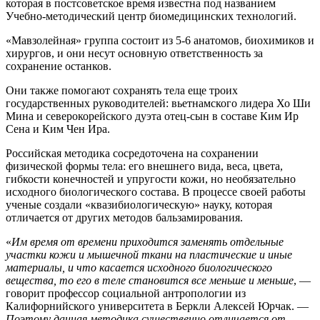
которая в постсоветское время известна под названием
Учебно-методический центр биомедицинских технологий.
«Мавзолейная» группа состоит из 5-6 анатомов, биохимиков и
хирургов, и они несут основную ответственность за
сохранение останков.
Они также помогают сохранять тела еще троих
государственных руководителей: вьетнамского лидера Хо Ши
Мина и северокорейского дуэта отец-сын в составе Ким Ир
Сена и Ким Чен Ира.
Российская методика сосредоточена на сохранении
физической формы тела: его внешнего вида, веса, цвета,
гибкости конечностей и упругости кожи, но необязательно
исходного биологического состава. В процессе своей работы
ученые создали «квазибиологическую» науку, которая
отличается от других методов бальзамирования.
«
Им время от времени приходится заменять отдельные
участки кожи и мышечной ткани на пластические и иные
материалы, и что касается исходного биологического
вещества, то его в теле становится все меньше и меньше
, —
говорит профессор социальной антропологии из
Калифорнийского университета в Беркли Алексей Юрчак. —
Поэтому данная методика существенно отличается от