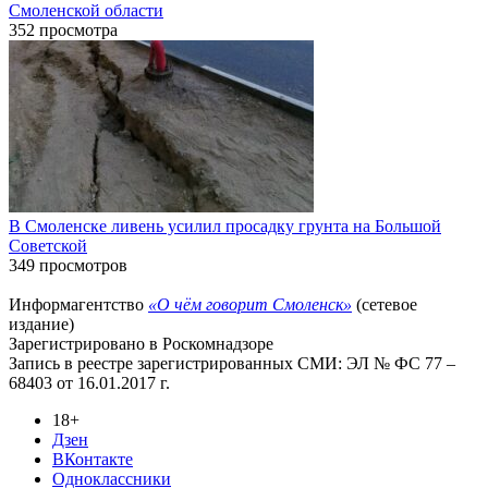
Смоленской области
352 просмотра
В Смоленске ливень усилил просадку грунта на Большой
Советской
349 просмотров
Информагентство
«О чём говорит Смоленск»
(сетевое
издание)
Зарегистрировано в Роскомнадзоре
Запись в реестре зарегистрированных СМИ: ЭЛ № ФС 77 –
68403 от 16.01.2017 г.
18+
Дзен
ВКонтакте
Одноклассники