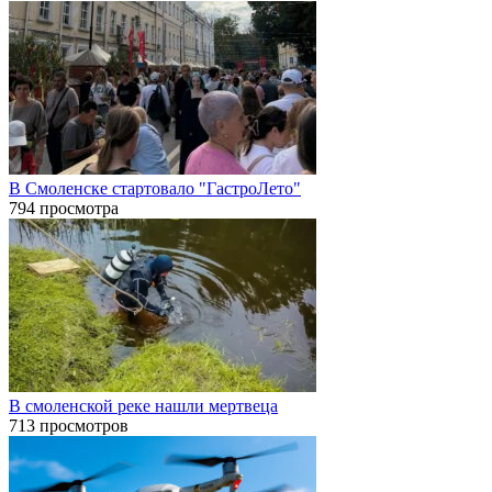
В Смоленске стартовало "ГастроЛето"
794 просмотра
В смоленской реке нашли мертвеца
713 просмотров