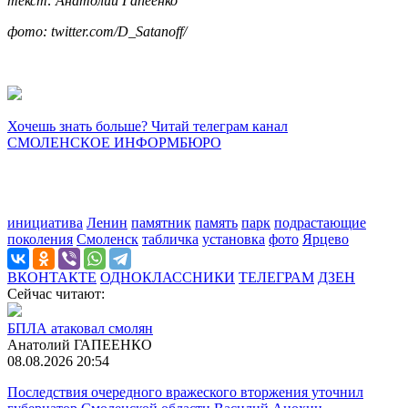
текст: Анатолий Гапеенко
фото: twitter.com/D_Satanoff/
Хочешь знать больше? Читай телеграм канал
СМОЛЕНСКОЕ ИНФОРМБЮРО
инициатива
Ленин
памятник
память
парк
подрастающие
поколения
Смоленск
табличка
установка
фото
Ярцево
ВКОНТАКТЕ
ОДНОКЛАССНИКИ
ТЕЛЕГРАМ
ДЗЕН
Сейчас читают:
БПЛА атаковал смолян
Анатолий ГАПЕЕНКО
08.08.2026 20:54
Последствия очередного вражеского вторжения уточнил