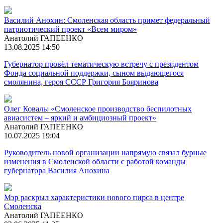
Василий Анохин: Смоленская область примет федеральный
патриотический проект «Всем миром»
Анатолий ГАПЕЕНКО
13.08.2025 14:50
Губернатор провёл тематическую встречу с президентом
Фонда социальной поддержки, сыном выдающегося
смолянина, героя СССР Григория Бояринова
Олег Коваль: «Смоленское производство беспилотных
авиасистем – яркий и амбициозный проект»
Анатолий ГАПЕЕНКО
10.07.2025 19:04
Руководитель новой организации напрямую связал бурные
изменения в Смоленской области с работой команды
губернатора Василия Анохина
Мэр раскрыл характеристики нового пирса в центре
Смоленска
Анатолий ГАПЕЕНКО