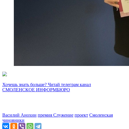
Хочешь знать больше? Читай телеграм канал
СМОЛЕНСКОЕ ИНФОРМБЮРО
Василий Анохин
премия Служение
проект
Смоленская
чиновники