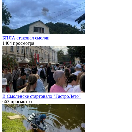
БПЛА атаковал смолян
1404 просмотра
В Смоленске стартовало "ГастроЛето"
663 просмотра