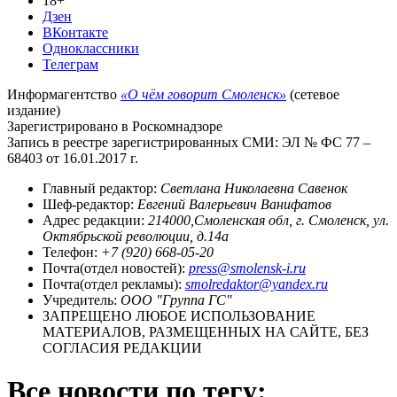
18+
Дзен
ВКонтакте
Одноклассники
Телеграм
Информагентство
«О чём говорит Смоленск»
(сетевое
издание)
Зарегистрировано в Роскомнадзоре
Запись в реестре зарегистрированных СМИ: ЭЛ № ФС 77 –
68403 от 16.01.2017 г.
Главный редактор:
Светлана Николаевна Савенок
Шеф-редактор:
Евгений Валерьевич Ванифатов
Адрес редакции:
214000,Смоленская обл, г. Смоленск, ул.
Октябрьской революции, д.14а
Телефон:
+7 (920) 668-05-20
Почта(отдел новостей):
press@smolensk-i.ru
Почта(отдел рекламы):
smolredaktor@yandex.ru
Учредитель:
ООО "Группа ГС"
ЗАПРЕЩЕНО ЛЮБОЕ ИСПОЛЬЗОВАНИЕ
МАТЕРИАЛОВ, РАЗМЕЩЕННЫХ НА САЙТЕ, БЕЗ
СОГЛАСИЯ РЕДАКЦИИ
Все новости по тегу: