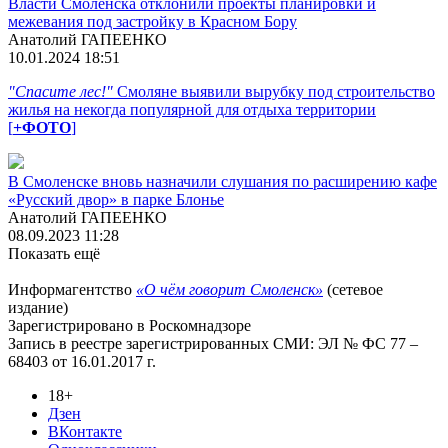
Власти Смоленска отклонили проекты планировки и
межевания под застройку в Красном Бору
Анатолий ГАПЕЕНКО
10.01.2024 18:51
"Спасите лес!"
Смоляне выявили вырубку под строительство
жилья на некогда популярной для отдыха территории
[
+ФОТО
]
В Смоленске вновь назначили слушания по расширению кафе
«Русский двор» в парке Блонье
Анатолий ГАПЕЕНКО
08.09.2023 11:28
Показать ещё
Информагентство
«О чём говорит Смоленск»
(сетевое
издание)
Зарегистрировано в Роскомнадзоре
Запись в реестре зарегистрированных СМИ: ЭЛ № ФС 77 –
68403 от 16.01.2017 г.
18+
Дзен
ВКонтакте