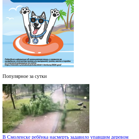
Популярное за сутки
В Смоленске ребёнка насмерть задавило упавшим деревом