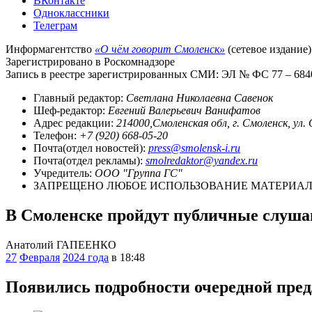
ВКонтакте
Одноклассники
Телеграм
Информагентство
«О чём говорит Смоленск»
(сетевое издание)
Зарегистрировано в Роскомнадзоре
Запись в реестре зарегистрированных СМИ: ЭЛ № ФС 77 – 68403
Главный редактор:
Светлана Николаевна Савенок
Шеф-редактор:
Евгений Валерьевич Ванифатов
Адрес редакции:
214000,Смоленская обл, г. Смоленск, ул.
Телефон:
+7 (920) 668-05-20
Почта(отдел новостей):
press@smolensk-i.ru
Почта(отдел рекламы):
smolredaktor@yandex.ru
Учредитель:
ООО "Группа ГС"
ЗАПРЕЩЕНО ЛЮБОЕ ИСПОЛЬЗОВАНИЕ МАТЕРИАЛО
В Смоленске пройдут публичные слушан
Анатолий ГАПЕЕНКО
27
Февраля
2024 года
в 18:48
Появились подробности очередной пред