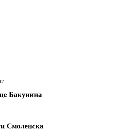
ИИ
ице Бакунина
ти Смоленска