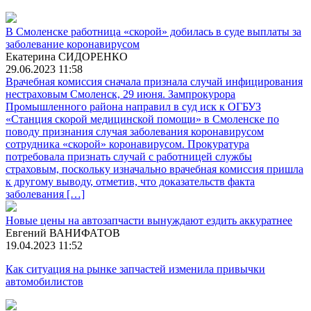
В Смоленске работница «скорой» добилась в суде выплаты за
заболевание коронавирусом
Екатерина СИДОРЕНКО
29.06.2023 11:58
Врачебная комиссия сначала признала случай инфицирования
нестраховым Смоленск, 29 июня. Зампрокурора
Промышленного района направил в суд иск к ОГБУЗ
«Станция скорой медицинской помощи» в Смоленске по
поводу признания случая заболевания коронавирусом
сотрудника «скорой» коронавирусом. Прокуратура
потребовала признать случай с работницей службы
страховым, поскольку изначально врачебная комиссия пришла
к другому выводу, отметив, что доказательств факта
заболевания […]
Новые цены на автозапчасти вынуждают ездить аккуратнее
Евгений ВАНИФАТОВ
19.04.2023 11:52
Как ситуация на рынке запчастей изменила привычки
автомобилистов