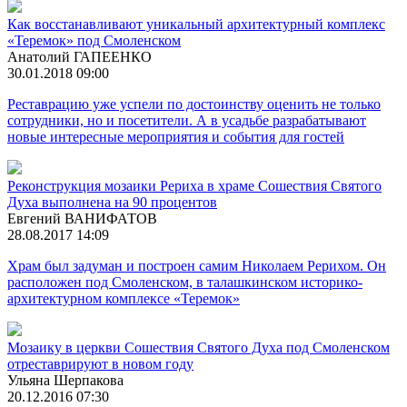
Как восстанавливают уникальный архитектурный комплекс
«Теремок» под Смоленском
Анатолий ГАПЕЕНКО
30.01.2018 09:00
Реставрацию уже успели по достоинству оценить не только
сотрудники, но и посетители. А в усадьбе разрабатывают
новые интересные мероприятия и события для гостей
Реконструкция мозаики Рериха в храме Сошествия Святого
Духа выполнена на 90 процентов
Евгений ВАНИФАТОВ
28.08.2017 14:09
Храм был задуман и построен самим Николаем Рерихом. Он
расположен под Смоленском, в талашкинском историко-
архитектурном комплексе «Теремок»
Мозаику в церкви Сошествия Святого Духа под Смоленском
отреставрируют в новом году
Ульяна Шерпакова
20.12.2016 07:30