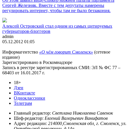
Об этом заявил вице-спикер нижней палаты парламента
Сергей Железняк. Вместе с тем депутаты намерены
регулировать интернет, чтобы там не было беззакония.
Алексей Островский стал одним из самых цитируемых
губернаторов-блоггеров
admin
05.12.2012 01:05
Информагентство
«О чём говорит Смоленск»
(сетевое
издание)
Зарегистрировано в Роскомнадзоре
Запись в реестре зарегистрированных СМИ: ЭЛ № ФС 77 –
68403 от 16.01.2017 г.
18+
Дзен
ВКонтакте
Одноклассники
Телеграм
Главный редактор:
Светлана Николаевна Савенок
Шеф-редактор:
Евгений Валерьевич Ванифатов
Адрес редакции:
214000,Смоленская обл, г. Смоленск, ул.
Октябрьской революции, д.14а