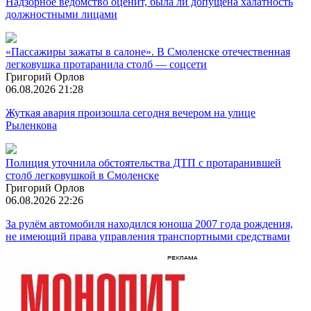
Надзорное ведомство оценит, была ли допущена халатность
должностными лицами
«Пассажиры зажаты в салоне». В Смоленске отечественная
легковушка протаранила столб — соцсети
Григорий Орлов
06.08.2026 21:28
Жуткая авария произошла сегодня вечером на улице
Рыленкова
Полиция уточнила обстоятельства ДТП с протаранившей
столб легковушкой в Смоленске
Григорий Орлов
06.08.2026 22:26
За рулём автомобиля находился юноша 2007 года рождения,
не имеющий права управления транспортными средствами