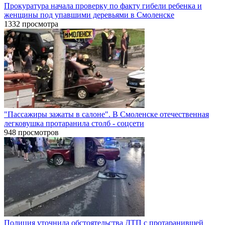
Прокуратура начала проверку по факту гибели ребенка и
женщины под упавшими деревьями в Смоленске
1332 просмотра
"Пассажиры зажаты в салоне". В Смоленске отечественная
легковушка протаранила столб - соцсети
948 просмотров
Полиция уточнила обстоятельства ДТП с протаранившей