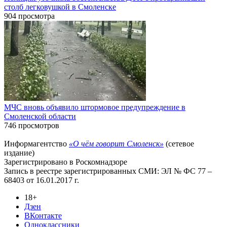
столб легковушкой в Смоленске
904 просмотра
МЧС вновь объявило штормовое предупреждение в
Смоленской области
746 просмотров
Информагентство
«О чём говорит Смоленск»
(сетевое
издание)
Зарегистрировано в Роскомнадзоре
Запись в реестре зарегистрированных СМИ: ЭЛ № ФС 77 –
68403 от 16.01.2017 г.
18+
Дзен
ВКонтакте
Одноклассники