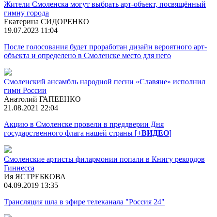
Жители Смоленска могут выбрать арт-объект, посвящённый
гимну города
Екатерина СИДОРЕНКО
19.07.2023 11:04
После голосования будет проработан дизайн вероятного арт-
объекта и определено в Смоленске место для него
Смоленский ансамбль народной песни «Славяне» исполнил
гимн России
Анатолий ГАПЕЕНКО
21.08.2021 22:04
Акцию в Смоленске провели в преддверии Дня
государственного флага нашей страны [
+ВИДЕО
]
Смоленские артисты филармонии попали в Книгу рекордов
Гиннесса
Ия ЯСТРЕБКОВА
04.09.2019 13:35
Трансляция шла в эфире телеканала "Россия 24"