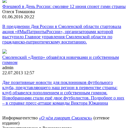
Флешмоб в День России: смоляне 12 июня споют гимн страны
Олеся Томашова
01.06.2016 20:22
В преддверии Дня России в Смоленской области стартовала
акция «#МыПатриотыРоссии», организаторами которой
выступило Главное управления Смоленской области по
гражданско-патриотическому воспитанию.
Смоленский «Днепр» обзавёлся новичками и собственным
гимном
admin
22.07.2013 12:57
Две позитивные новости для поклонников футбольного
клуба, представляющего наш регион в первенстве страны:
клуб обзавелся пополнением и собственным гимном.
Новобранцами стали ещё двое футболистов. Подробнее о них
– в справке пресс-атташе команды Виктора Южанина
Информагентство
«О чём говорит Смоленск»
(сетевое
издание)