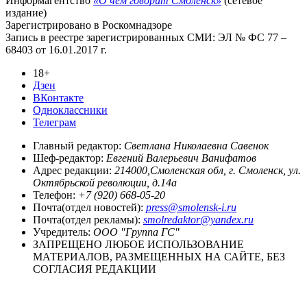
Информагентство
«О чём говорит Смоленск»
(сетевое
издание)
Зарегистрировано в Роскомнадзоре
Запись в реестре зарегистрированных СМИ: ЭЛ № ФС 77 –
68403 от 16.01.2017 г.
18+
Дзен
ВКонтакте
Одноклассники
Телеграм
Главный редактор:
Светлана Николаевна Савенок
Шеф-редактор:
Евгений Валерьевич Ванифатов
Адрес редакции:
214000,Смоленская обл, г. Смоленск, ул.
Октябрьской революции, д.14а
Телефон:
+7 (920) 668-05-20
Почта(отдел новостей):
press@smolensk-i.ru
Почта(отдел рекламы):
smolredaktor@yandex.ru
Учредитель:
ООО "Группа ГС"
ЗАПРЕЩЕНО ЛЮБОЕ ИСПОЛЬЗОВАНИЕ
МАТЕРИАЛОВ, РАЗМЕЩЕННЫХ НА САЙТЕ, БЕЗ
СОГЛАСИЯ РЕДАКЦИИ