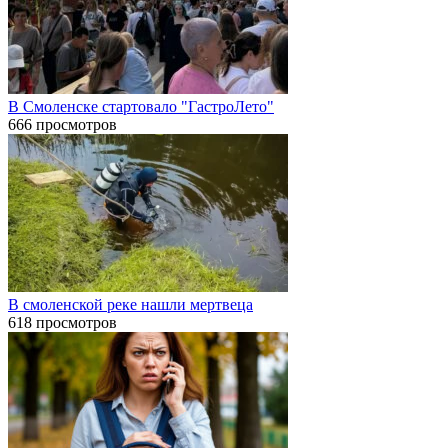
В Смоленске стартовало "ГастроЛето"
666 просмотров
В смоленской реке нашли мертвеца
618 просмотров