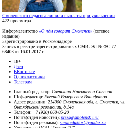
Смоленского педагога лишили выплаты при увольнении
422 просмотра
Информагентство
«О чём говорит Смоленск»
(сетевое
издание)
Зарегистрировано в Роскомнадзоре
Запись в реестре зарегистрированных СМИ: ЭЛ № ФС 77 –
68403 от 16.01.2017 г.
18+
Дзен
ВКонтакте
Одноклассники
Телеграм
Главный редактор:
Светлана Николаевна Савенок
Шеф-редактор:
Евгений Валерьевич Ванифатов
Адрес редакции:
214000,Смоленская обл, г. Смоленск, ул.
Октябрьской революции, д.14а
Телефон:
+7 (920) 668-05-20
Почта(отдел новостей):
press@smolensk-i.ru
Почта(отдел рекламы):
smolredaktor@yandex.ru
Учредитель:
ООО "Группа ГС"