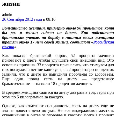
жизни
admin
26
Сентября
2012 года
в 08:16
Большинство женщин, примерно около 90 процентов, хотя
бы раз в жизни сидели на диете. Как подсчитали
британские ученые, на борьбу с лишним весом женщины
тратят около 17 лет своей жизни, сообщают «
Российская
газета
«.
Как показал британский опрос, 52 процента женщин
прибегают к диете, чтобы улучшить свой внешний вид. Это
основная причина. 33 процента признались, что стимулом для
них послужили летние каникулы, а 22 процента респонденток
заявили, что к диете их вынудили проблемы со здоровьем.
Еще один повод сесть на диету — предстоящее
бракосочетание — назвали 18 процентов женщин.
В среднем женщина садится на диету два раза в год, теряя при
этом по 5 килограммов за каждую.
Однако, как отмечают специалисты, сесть на диету еще не
значит довести дело до ума. Не все выдерживают жестких
ограничений в битве за здоровье и красоту. Всего 1 процент