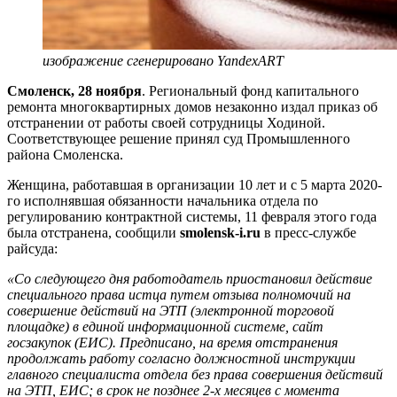
изображение сгенерировано YandexART
Смоленск, 28 ноября
. Региональный фонд капитального
ремонта многоквартирных домов незаконно издал приказ об
отстранении от работы своей сотрудницы Ходиной.
Соответствующее решение принял суд Промышленного
района Смоленска.
Женщина, работавшая в организации 10 лет и с 5 марта 2020-
го исполнявшая обязанности начальника отдела по
регулированию контрактной системы, 11 февраля этого года
была отстранена, сообщили
smolensk-i.ru
в пресс-службе
райсуда:
«Со следующего дня работодатель приостановил действие
специального права истца путем отзыва полномочий на
совершение действий на ЭТП (электронной торговой
площадке) в единой информационной системе, сайт
госзакупок (ЕИС). Предписано, на время отстранения
продолжать работу согласно должностной инструкции
главного специалиста отдела без права совершения действий
на ЭТП, ЕИС; в срок не позднее 2-х месяцев с момента