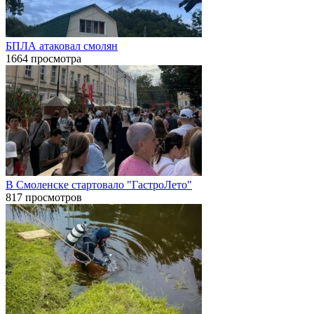
БПЛА атаковал смолян
1664 просмотра
В Смоленске стартовало "ГастроЛето"
817 просмотров