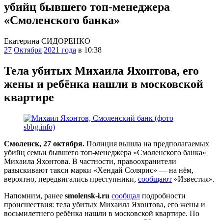
убийц бывшего топ-менеджера
«Смоленского банка»
Екатерина СИДОРЕНКО
27
Октября
2021 года
в 10:38
Тела убитых Михаила Яхонтова, его
жены и ребёнка нашли в московской
квартире
Смоленск, 27 октября.
Полиция вышла на предполагаемых
убийц семьи бывшего топ-менеджера «Смоленского банка»
Михаила Яхонтова. В частности, правоохранители
разыскивают такси марки «Хендай Солярис» — на нём,
вероятно, передвигались преступники,
сообщают
«Известия».
Напомним, ранее
smolensk-i.ru
сообщал
подробности
происшествия: тела убитых Михаила Яхонтова, его жены и
восьмилетнего ребёнка нашли в московской квартире. По