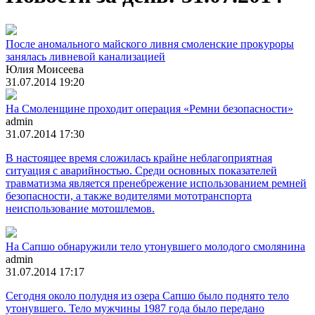
После аномального майского ливня смоленские прокуроры
занялась ливневой канализацией
Юлия Моисеева
31.07.2014 19:20
На Смоленщине проходит операция «Ремни безопасности»
admin
31.07.2014 17:30
В настоящее время сложилась крайне неблагоприятная
ситуация с аварийностью. Среди основных показателей
травматизма является пренебрежение использованием ремней
безопасности, а также водителями мототранспорта
неиспользование мотошлемов.
На Сапшо обнаружили тело утонувшего молодого смолянина
admin
31.07.2014 17:17
Сегодня около полудня из озера Сапшо было поднято тело
утонувшего. Тело мужчины 1987 года было передано