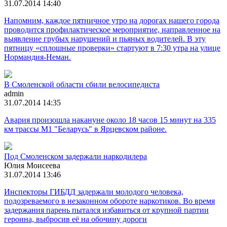
31.07.2014 14:40
Напомним, каждое пятничное утро на дорогах нашего города
проводится профилактическое мероприятие, направленное на
выявление грубых нарушений и пьяных водителей. В эту
пятницу «сплошные проверки» стартуют в 7:30 утра на улице
Нормандия-Неман.
В Смоленской области сбили велосипедиста
admin
31.07.2014 14:35
Авария произошла накануне около 18 часов 15 минут на 335
км трассы М1 "Беларусь" в Ярцевском районе.
Под Смоленском задержали наркодилера
Юлия Моисеева
31.07.2014 13:46
Инспекторы ГИБДД задержали молодого человека,
подозреваемого в незаконном обороте наркотиков. Во время
задержания парень пытался избавиться от крупной партии
героина, выбросив её на обочину дороги