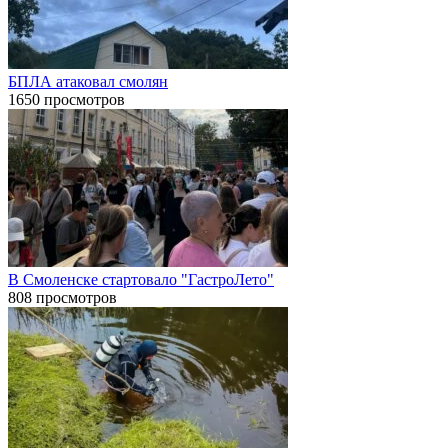
БПЛА атаковал смолян
1650 просмотров
В Смоленске стартовало "ГастроЛето"
808 просмотров