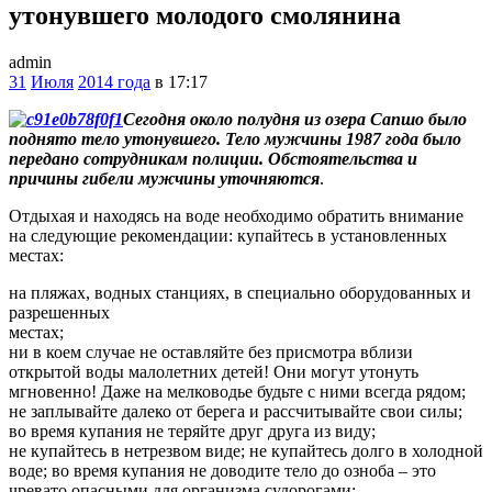
утонувшего молодого смолянина
admin
31
Июля
2014 года
в 17:17
Сегодня около полудня из озера Сапшо было
поднято тело утонувшего. Тело мужчины 1987 года было
передано сотрудникам полиции. Обстоятельства и
причины гибели мужчины уточняются
.
Отдыхая и находясь на воде необходимо обратить внимание
на следующие рекомендации: купайтесь в установленных
местах:
на пляжах, водных станциях, в специально оборудованных и
разрешенных
местах;
ни в коем случае не оставляйте без присмотра вблизи
открытой воды малолетних детей! Они могут утонуть
мгновенно! Даже на мелководье будьте с ними всегда рядом;
не заплывайте далеко от берега и рассчитывайте свои силы;
во время купания не теряйте друг друга из виду;
не купайтесь в нетрезвом виде; не купайтесь долго в холодной
воде; во время купания не доводите тело до озноба – это
чревато опасными для организма судорогами;