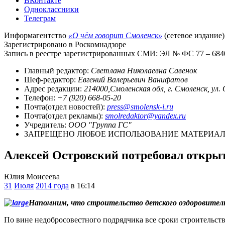
ВКонтакте
Одноклассники
Телеграм
Информагентство
«О чём говорит Смоленск»
(сетевое издание)
Зарегистрировано в Роскомнадзоре
Запись в реестре зарегистрированных СМИ: ЭЛ № ФС 77 – 68403
Главный редактор:
Светлана Николаевна Савенок
Шеф-редактор:
Евгений Валерьевич Ванифатов
Адрес редакции:
214000,Смоленская обл, г. Смоленск, ул.
Телефон:
+7 (920) 668-05-20
Почта(отдел новостей):
press@smolensk-i.ru
Почта(отдел рекламы):
smolredaktor@yandex.ru
Учредитель:
ООО "Группа ГС"
ЗАПРЕЩЕНО ЛЮБОЕ ИСПОЛЬЗОВАНИЕ МАТЕРИАЛО
Алексей Островский потребовал откры
Юлия Моисеева
31
Июля
2014 года
в 16:14
Напомним, что строительство детского оздоровитель
По вине недобросовестного подрядчика все сроки строительст