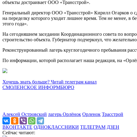
объекты достраивает ООО «Трансстрой».
Генеральный директор ООО «Трансстрой» Кирилл Огарков о сд
на переделку которого уходит лишнее время. Тем не менее, в б
этого года».
На сегодняшнем заседании Координационного совета по вопрос
строительство объекта. Губернатор подчеркнул, что желательно
Реконструированный лагерь круглогодичного пребывания рассч
По информации, которой располагает наша редакция, на «Ор
Хочешь знать больше? Читай телеграм канал
СМОЛЕНСКОЕ ИНФОРМБЮРО
Алексей Островский
лагерь Орлёнок
Орленок
Трасстрой
ВКОНТАКТЕ
ОДНОКЛАССНИКИ
ТЕЛЕГРАМ
ДЗЕН
Сейчас читают: