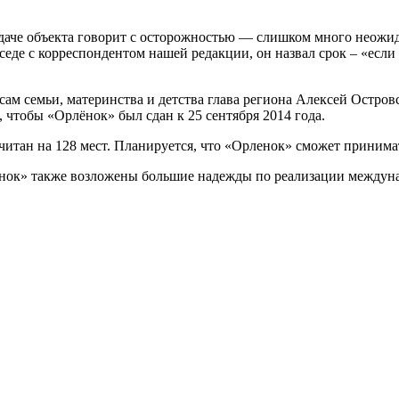
аче объекта говорит с осторожностью — слишком много неожида
еседе с корреспондентом нашей редакции, он назвал срок – «если
ам семьи, материнства и детства глава региона Алексей Остро
, чтобы «Орлёнок» был сдан к 25 сентября 2014 года.
итан на 128 мест. Планируется, что «Орленок» сможет принимат
лёнок» также возложены большие надежды по реализации между