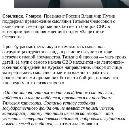
Смоленск, 7 марта.
Президент России Владимир Путин
поддержал предложение смолянки Татьяны Федосовой о
включении семей пропавших без вести бойцов СВО в
категории для сопровождения фондом «Защитники
Отечества».
Просьбу рассмотреть такую возможность смолянка-
сотрудница отделения фонда в регионе озвучила в ходе
встречи с главой государства. Татьяна Федосова — мать троих
детей, её муж с самого начала СВО находится «за ленточкой»
и сейчас определён на Курское направление. Говоря от лица
матерей и жён, смолянка отметила важность работы с
родственниками пропавших без вести бойцов, потому что
«впереди у них неизвестность».
«Они не знают, что им ждать: выйдет их сын на связь,
найдется он или не найдется, признается он погибшим.
Тяжелая категория. Согласно уставу создания
государственного фонда они не являются нашей целевой
категорией, потому что наша целевая категория – это
уволенные ветераны боевых действий, добровольцы Донбасса
и члены семей погибших»
, — отметила смолянка.