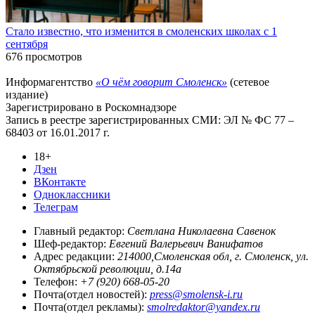
Стало известно, что изменится в смоленских школах с 1
сентября
676 просмотров
Информагентство
«О чём говорит Смоленск»
(сетевое
издание)
Зарегистрировано в Роскомнадзоре
Запись в реестре зарегистрированных СМИ: ЭЛ № ФС 77 –
68403 от 16.01.2017 г.
18+
Дзен
ВКонтакте
Одноклассники
Телеграм
Главный редактор:
Светлана Николаевна Савенок
Шеф-редактор:
Евгений Валерьевич Ванифатов
Адрес редакции:
214000,Смоленская обл, г. Смоленск, ул.
Октябрьской революции, д.14а
Телефон:
+7 (920) 668-05-20
Почта(отдел новостей):
press@smolensk-i.ru
Почта(отдел рекламы):
smolredaktor@yandex.ru