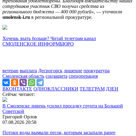
требования удовлетворены. Благодаря вмешательству наших
сотрудников участник СВО получил средства из
регионального бюджета — 400 000 рублей»
, — уточнили
smolensk-i.ru
в региональной прокуратуре.
Хочешь знать больше? Читай телеграм канал
СМОЛЕНСКОЕ ИНФОРМБЮРО
ветеран
выплата
Десногорск
лишение
прокуратура
Смоленская область
соцзащита
спецоперация
ВКОНТАКТЕ
ОДНОКЛАССНИКИ
ТЕЛЕГРАМ
ДЗЕН
Сейчас читают:
В Смоленске ливень усилил просадку грунта на Большой
Советской
Григорий Орлов
07.08.2026 20:58
Потоки воды вымыли песок, которым засыпали ранее