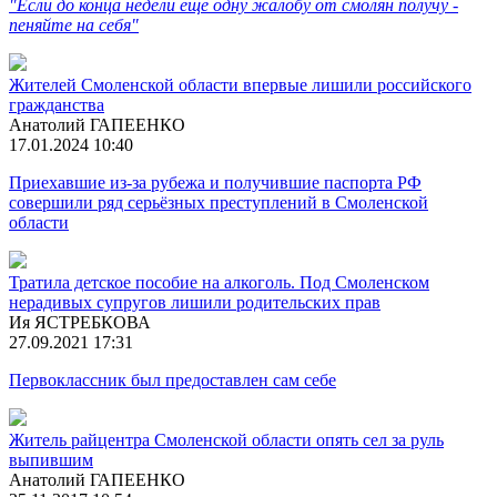
"Если до конца недели ещё одну жалобу от смолян получу -
пеняйте на себя"
Жителей Смоленской области впервые лишили российского
гражданства
Анатолий ГАПЕЕНКО
17.01.2024 10:40
Приехавшие из-за рубежа и получившие паспорта РФ
совершили ряд серьёзных преступлений в Смоленской
области
Тратила детское пособие на алкоголь. Под Смоленском
нерадивых супругов лишили родительских прав
Ия ЯСТРЕБКОВА
27.09.2021 17:31
Первоклассник был предоставлен сам себе
Житель райцентра Смоленской области опять сел за руль
выпившим
Анатолий ГАПЕЕНКО