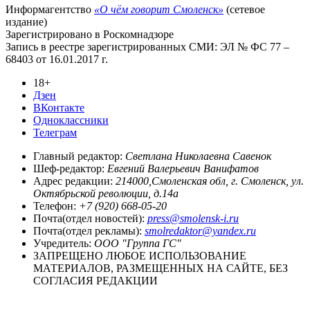
Информагентство
«О чём говорит Смоленск»
(сетевое
издание)
Зарегистрировано в Роскомнадзоре
Запись в реестре зарегистрированных СМИ: ЭЛ № ФС 77 –
68403 от 16.01.2017 г.
18+
Дзен
ВКонтакте
Одноклассники
Телеграм
Главный редактор:
Светлана Николаевна Савенок
Шеф-редактор:
Евгений Валерьевич Ванифатов
Адрес редакции:
214000,Смоленская обл, г. Смоленск, ул.
Октябрьской революции, д.14а
Телефон:
+7 (920) 668-05-20
Почта(отдел новостей):
press@smolensk-i.ru
Почта(отдел рекламы):
smolredaktor@yandex.ru
Учредитель:
ООО "Группа ГС"
ЗАПРЕЩЕНО ЛЮБОЕ ИСПОЛЬЗОВАНИЕ
МАТЕРИАЛОВ, РАЗМЕЩЕННЫХ НА САЙТЕ, БЕЗ
СОГЛАСИЯ РЕДАКЦИИ