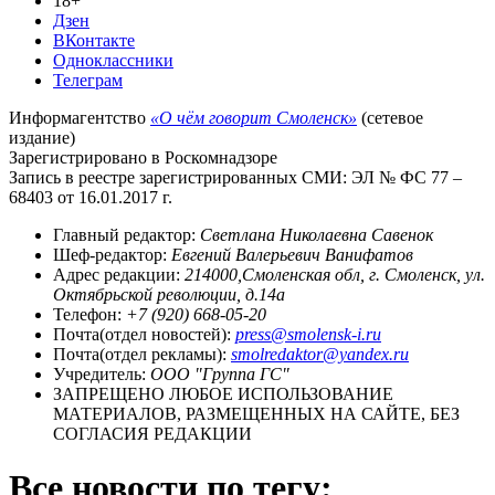
18+
Дзен
ВКонтакте
Одноклассники
Телеграм
Информагентство
«О чём говорит Смоленск»
(сетевое
издание)
Зарегистрировано в Роскомнадзоре
Запись в реестре зарегистрированных СМИ: ЭЛ № ФС 77 –
68403 от 16.01.2017 г.
Главный редактор:
Светлана Николаевна Савенок
Шеф-редактор:
Евгений Валерьевич Ванифатов
Адрес редакции:
214000,Смоленская обл, г. Смоленск, ул.
Октябрьской революции, д.14а
Телефон:
+7 (920) 668-05-20
Почта(отдел новостей):
press@smolensk-i.ru
Почта(отдел рекламы):
smolredaktor@yandex.ru
Учредитель:
ООО "Группа ГС"
ЗАПРЕЩЕНО ЛЮБОЕ ИСПОЛЬЗОВАНИЕ
МАТЕРИАЛОВ, РАЗМЕЩЕННЫХ НА САЙТЕ, БЕЗ
СОГЛАСИЯ РЕДАКЦИИ
Все новости по тегу: