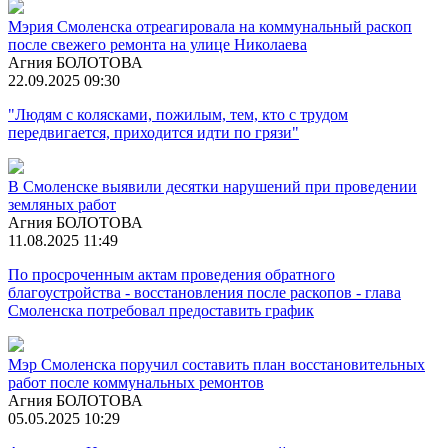
Мэрия Смоленска отреагировала на коммунальный раскоп
после свежего ремонта на улице Николаева
Агния БОЛОТОВА
22.09.2025 09:30
"Людям с колясками, пожилым, тем, кто с трудом
передвигается, приходится идти по грязи"
В Смоленске выявили десятки нарушений при проведении
земляных работ
Агния БОЛОТОВА
11.08.2025 11:49
По просроченным актам проведения обратного
благоустройства - восстановления после раскопов - глава
Смоленска потребовал предоставить график
Мэр Смоленска поручил составить план восстановительных
работ после коммунальных ремонтов
Агния БОЛОТОВА
05.05.2025 10:29