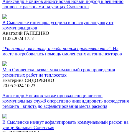
Александр Новиков анонсировал новый подход к решению
вопроса с раскопами на улицах Смоленска
В Смоленске иномарка угодила в опасную ловушку от
коммунальщиков
Анатолий ГАПЕЕНКО
11.06.2024 17:51
"Раскопали, засыпали, а люди потом проваливаются"
. На
месте потребовалась помощь смоленских автоинспекторов
Мэр Смоленска назвал максимальный срок проведения
ремонтных работ на теплосетях
Екатерина СИДОРЕНКО
20.05.2024 10:23
Александр Новиков также призвал специалистов
коммунальных служб оперативно ликвидировать последствия
ремонта - вплоть до асфальтирования места раскопа
В Смоленске начнут асфальтировать коммунальный раскоп на
улице Большая Советская