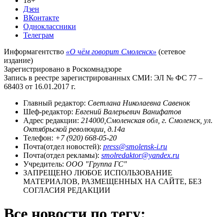
18+
Дзен
ВКонтакте
Одноклассники
Телеграм
Информагентство
«О чём говорит Смоленск»
(сетевое
издание)
Зарегистрировано в Роскомнадзоре
Запись в реестре зарегистрированных СМИ: ЭЛ № ФС 77 –
68403 от 16.01.2017 г.
Главный редактор:
Светлана Николаевна Савенок
Шеф-редактор:
Евгений Валерьевич Ванифатов
Адрес редакции:
214000,Смоленская обл, г. Смоленск, ул.
Октябрьской революции, д.14а
Телефон:
+7 (920) 668-05-20
Почта(отдел новостей):
press@smolensk-i.ru
Почта(отдел рекламы):
smolredaktor@yandex.ru
Учредитель:
ООО "Группа ГС"
ЗАПРЕЩЕНО ЛЮБОЕ ИСПОЛЬЗОВАНИЕ
МАТЕРИАЛОВ, РАЗМЕЩЕННЫХ НА САЙТЕ, БЕЗ
СОГЛАСИЯ РЕДАКЦИИ
Все новости по тегу: