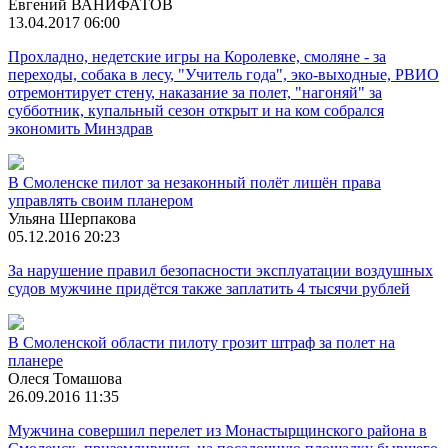
Евгений ВАНИФАТОВ
13.04.2017 06:00
Прохладно, недетские игры на Королевке, смоляне - за
переходы, собака в лесу, "Учитель года", эко-выходные, РВИО
отремонтирует стену, наказание за полет, "нагоняй" за
субботник, купальный сезон открыт и на ком собрался
экономить Минздрав
В Смоленске пилот за незаконный полёт лишён права
управлять своим планером
Ульяна Шерпакова
05.12.2016 20:23
За нарушение правил безопасности эксплуатации воздушных
судов мужчине придётся также заплатить 4 тысячи рублей
В Смоленской области пилоту грозит штраф за полет на
планере
Олеся Томашова
26.09.2016 11:35
Мужчина совершил перелет из Монастырщинского района в