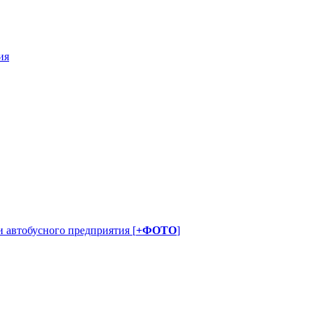
ия
 автобусного предприятия [
+ФОТО
]