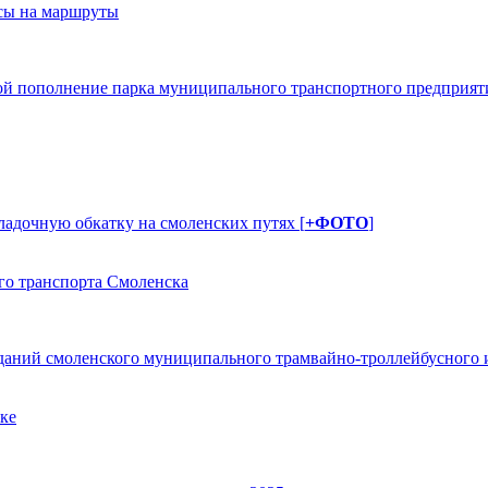
сы на маршруты
обой пополнение парка муниципального транспортного предприят
ладочную обкатку на смоленских путях [
+ФОТО
]
го транспорта Смоленска
даний смоленского муниципального трамвайно-троллейбусного и
ке