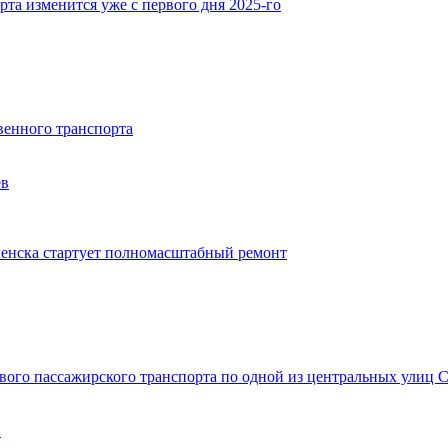
та изменится уже с первого дня 2025-го
венного транспорта
ев
ленска стартует полномасштабный ремонт
вого пассажирского транспорта по одной из центральных улиц 
в