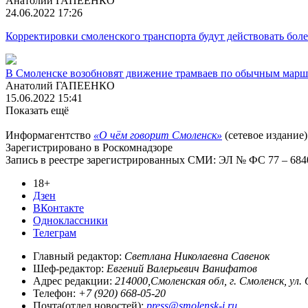
Анатолий ГАПЕЕНКО
24.06.2022 17:26
Корректировки смоленского транспорта будут действовать боле
В Смоленске возобновят движение трамваев по обычным мар
Анатолий ГАПЕЕНКО
15.06.2022 15:41
Показать ещё
Информагентство
«О чём говорит Смоленск»
(сетевое издание)
Зарегистрировано в Роскомнадзоре
Запись в реестре зарегистрированных СМИ: ЭЛ № ФС 77 – 68403
18+
Дзен
ВКонтакте
Одноклассники
Телеграм
Главный редактор:
Светлана Николаевна Савенок
Шеф-редактор:
Евгений Валерьевич Ванифатов
Адрес редакции:
214000,Смоленская обл, г. Смоленск, ул.
Телефон:
+7 (920) 668-05-20
Почта(отдел новостей):
press@smolensk-i.ru