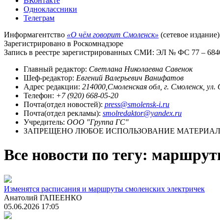
ВКонтакте
Одноклассники
Телеграм
Информагентство
«О чём говорит Смоленск»
(сетевое издание)
Зарегистрировано в Роскомнадзоре
Запись в реестре зарегистрированных СМИ: ЭЛ № ФС 77 – 68403
Главный редактор:
Светлана Николаевна Савенок
Шеф-редактор:
Евгений Валерьевич Ванифатов
Адрес редакции:
214000,Смоленская обл, г. Смоленск, ул.
Телефон:
+7 (920) 668-05-20
Почта(отдел новостей):
press@smolensk-i.ru
Почта(отдел рекламы):
smolredaktor@yandex.ru
Учредитель:
ООО "Группа ГС"
ЗАПРЕЩЕНО ЛЮБОЕ ИСПОЛЬЗОВАНИЕ МАТЕРИАЛО
Все новости по тегу: маршру
Изменятся расписания и маршруты смоленских электричек
Анатолий ГАПЕЕНКО
05.06.2026 17:05