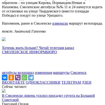
обратном – по улицам Кирова, Нормандия-Неман и
Нахимова. Смоленские автобусы №№ 11 и 24 начнутся ходить
от остановки на улице Твардовского (вместо площади
Победы) и поедут по улице Урицкого.
Напомним, ранее в Смоленске
изменили
маршрут велопарада.
текст: Анатолий Гапеенко
Хочешь знать больше? Читай телеграм канал
СМОЛЕНСКОЕ ИНФОРМБЮРО
автобусы
велопарад
изменения
маршруты
Смоленск
ВКОНТАКТЕ
ОДНОКЛАССНИКИ
ТЕЛЕГРАМ
ДЗЕН
Сейчас читают:
В Смоленске ливень усилил просадку грунта на Большой
Советской
Григорий Орлов