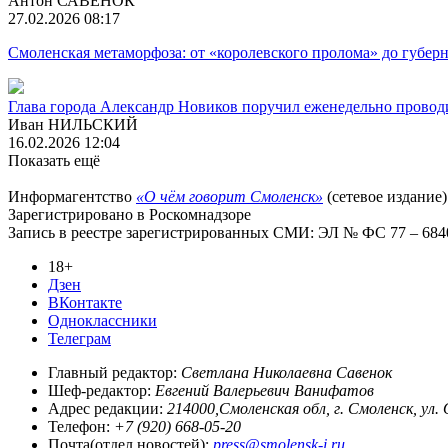
Антон САВЕНОК
27.02.2026 08:17
Смоленская метаморфоза: от «королевского пролома» до губерн
Глава города Александр Новиков поручил еженедельно провод
Иван НИЛЬСКИЙ
16.02.2026 12:04
Показать ещё
Информагентство
«О чём говорит Смоленск»
(сетевое издание)
Зарегистрировано в Роскомнадзоре
Запись в реестре зарегистрированных СМИ: ЭЛ № ФС 77 – 68403
18+
Дзен
ВКонтакте
Одноклассники
Телеграм
Главный редактор:
Светлана Николаевна Савенок
Шеф-редактор:
Евгений Валерьевич Ванифатов
Адрес редакции:
214000,Смоленская обл, г. Смоленск, ул.
Телефон:
+7 (920) 668-05-20
Почта(отдел новостей):
press@smolensk-i.ru