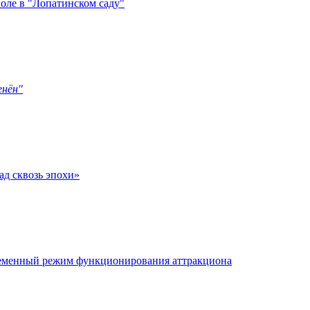
оле в "Лопатинском саду"
енён"
ад сквозь эпохи»
временный режим функционирования аттракциона