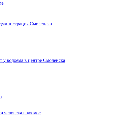
ле
администрация Смоленска
т у водоёма в центре Смоленска
а
та человека в космос