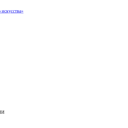
о искусства»
ИИ