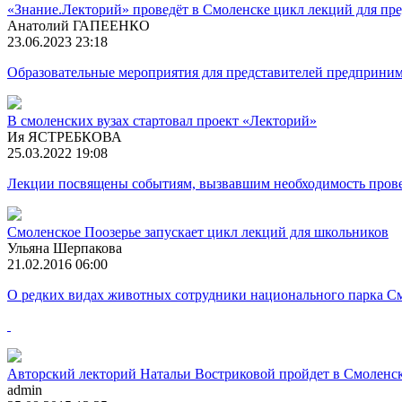
«Знание.Лекторий» проведёт в Смоленске цикл лекций для пр
Анатолий ГАПЕЕНКО
23.06.2023 23:18
Образовательные мероприятия для представителей предприним
В смоленских вузах стартовал проект «Лекторий»
Ия ЯСТРЕБКОВА
25.03.2022 19:08
Лекции посвящены событиям, вызвавшим необходимость прове
Смоленское Поозерье запускает цикл лекций для школьников
Ульяна Шерпакова
21.02.2016 06:00
О редких видах животных сотрудники национального парка Смо
Авторский лекторий Натальи Востриковой пройдет в Смоленск
admin