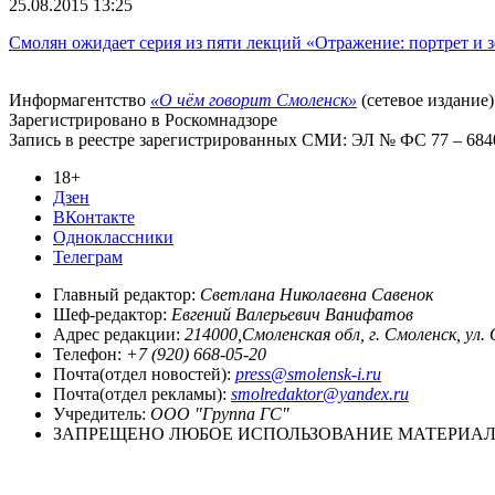
25.08.2015 13:25
Смолян ожидает серия из пяти лекций «Отражение: портрет и з
Информагентство
«О чём говорит Смоленск»
(сетевое издание)
Зарегистрировано в Роскомнадзоре
Запись в реестре зарегистрированных СМИ: ЭЛ № ФС 77 – 68403
18+
Дзен
ВКонтакте
Одноклассники
Телеграм
Главный редактор:
Светлана Николаевна Савенок
Шеф-редактор:
Евгений Валерьевич Ванифатов
Адрес редакции:
214000,Смоленская обл, г. Смоленск, ул.
Телефон:
+7 (920) 668-05-20
Почта(отдел новостей):
press@smolensk-i.ru
Почта(отдел рекламы):
smolredaktor@yandex.ru
Учредитель:
ООО "Группа ГС"
ЗАПРЕЩЕНО ЛЮБОЕ ИСПОЛЬЗОВАНИЕ МАТЕРИАЛО