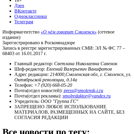
18+
Дзен
ВКонтакте
Одноклассники
Телеграм
Информагентство
«О чём говорит Смоленск»
(сетевое
издание)
Зарегистрировано в Роскомнадзоре
Запись в реестре зарегистрированных СМИ: ЭЛ № ФС 77 –
68403 от 16.01.2017 г.
Главный редактор:
Светлана Николаевна Савенок
Шеф-редактор:
Евгений Валерьевич Ванифатов
Адрес редакции:
214000,Смоленская обл, г. Смоленск, ул.
Октябрьской революции, д.14а
Телефон:
+7 (920) 668-05-20
Почта(отдел новостей):
press@smolensk-i.ru
Почта(отдел рекламы):
smolredaktor@yandex.ru
Учредитель:
ООО "Группа ГС"
ЗАПРЕЩЕНО ЛЮБОЕ ИСПОЛЬЗОВАНИЕ
МАТЕРИАЛОВ, РАЗМЕЩЕННЫХ НА САЙТЕ, БЕЗ
СОГЛАСИЯ РЕДАКЦИИ
Все новости по тегу: