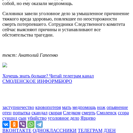
собой, но ему оказали медпомощь.
Силовики завели уголовное дело за умышленное причинение
тяжкого вреда здоровью, повлекшее по неосторожности
смерть потерпевшего. Сотрудники Следственного комитета
сейчас выясняют причины и устанавливают все
обстоятельства трагедии.
текст: Анатолий Гапеенко
Хочешь знать больше? Читай телеграм канал
СМОЛЕНСКОЕ ИНФОРМБЮРО
заступничество
кровопотеря
мать
медпомощь
нож
опьянение
отец
попытка
скандал
скорая
Следком
смерть
Смоленск
ссора
суицид
сын
убийство
уголовное дело
Ярцево
ВКОНТАКТЕ
ОДНОКЛАССНИКИ
ТЕЛЕГРАМ
ДЗЕН