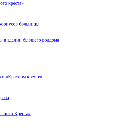
ого креста»
 корпусов больницы
цы в здании бывшего роддома
 в «Красном кресте»
рача
асного Креста»