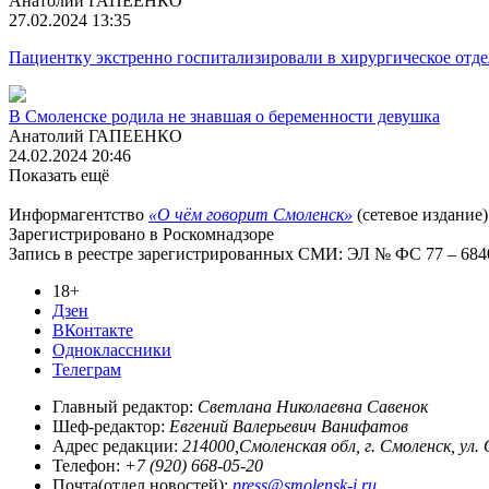
Анатолий ГАПЕЕНКО
27.02.2024 13:35
Пациентку экстренно госпитализировали в хирургическое отд
В Смоленске родила не знавшая о беременности девушка
Анатолий ГАПЕЕНКО
24.02.2024 20:46
Показать ещё
Информагентство
«О чём говорит Смоленск»
(сетевое издание)
Зарегистрировано в Роскомнадзоре
Запись в реестре зарегистрированных СМИ: ЭЛ № ФС 77 – 68403
18+
Дзен
ВКонтакте
Одноклассники
Телеграм
Главный редактор:
Светлана Николаевна Савенок
Шеф-редактор:
Евгений Валерьевич Ванифатов
Адрес редакции:
214000,Смоленская обл, г. Смоленск, ул.
Телефон:
+7 (920) 668-05-20
Почта(отдел новостей):
press@smolensk-i.ru