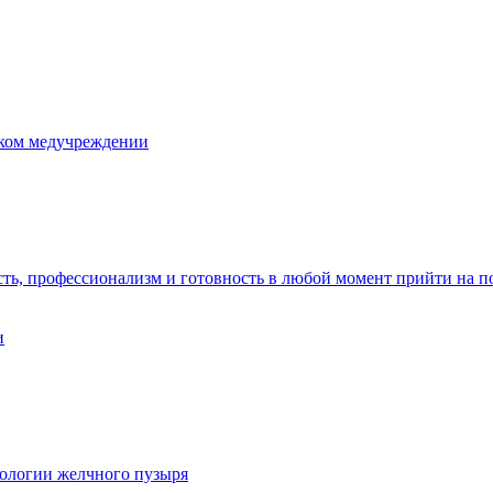
ском медучреждении
сть, профессионализм и готовность в любой момент прийти на 
и
ологии желчного пузыря