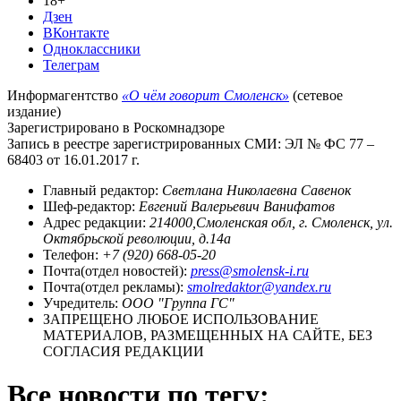
18+
Дзен
ВКонтакте
Одноклассники
Телеграм
Информагентство
«О чём говорит Смоленск»
(сетевое
издание)
Зарегистрировано в Роскомнадзоре
Запись в реестре зарегистрированных СМИ: ЭЛ № ФС 77 –
68403 от 16.01.2017 г.
Главный редактор:
Светлана Николаевна Савенок
Шеф-редактор:
Евгений Валерьевич Ванифатов
Адрес редакции:
214000,Смоленская обл, г. Смоленск, ул.
Октябрьской революции, д.14а
Телефон:
+7 (920) 668-05-20
Почта(отдел новостей):
press@smolensk-i.ru
Почта(отдел рекламы):
smolredaktor@yandex.ru
Учредитель:
ООО "Группа ГС"
ЗАПРЕЩЕНО ЛЮБОЕ ИСПОЛЬЗОВАНИЕ
МАТЕРИАЛОВ, РАЗМЕЩЕННЫХ НА САЙТЕ, БЕЗ
СОГЛАСИЯ РЕДАКЦИИ
Все новости по тегу: