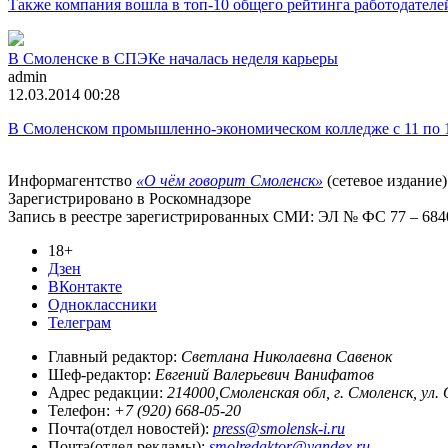
Также компания вошла в топ-10 общего рейтинга работодателе
В Смоленске в СПЭКе началась неделя карьеры
admin
12.03.2014 00:28
В Смоленском промышленно-экономическом колледже с 11 по 
Информагентство
«О чём говорит Смоленск»
(сетевое издание)
Зарегистрировано в Роскомнадзоре
Запись в реестре зарегистрированных СМИ: ЭЛ № ФС 77 – 68403
18+
Дзен
ВКонтакте
Одноклассники
Телеграм
Главный редактор:
Светлана Николаевна Савенок
Шеф-редактор:
Евгений Валерьевич Ванифатов
Адрес редакции:
214000,Смоленская обл, г. Смоленск, ул.
Телефон:
+7 (920) 668-05-20
Почта(отдел новостей):
press@smolensk-i.ru
Почта(отдел рекламы):
smolredaktor@yandex.ru