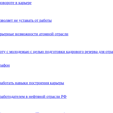
овороте в карьере
воляет не уставать от работы
арьерные возможности атомной отрасли
ту с молодежью с целью подготовки кадрового резерва для отр
рафон
работать навыки построения карьеры
работодателем в нефтяной отрасли РФ