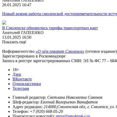
Анатолий ГАПЕЕНКО
20.01.2025 16:47
Новый режим работы смоленской достопримечательности всту
В Смоленске обновились тарифы транспортных карт
Анатолий ГАПЕЕНКО
13.01.2025 16:50
Показать ещё
Информагентство
«О чём говорит Смоленск»
(сетевое издание)
Зарегистрировано в Роскомнадзоре
Запись в реестре зарегистрированных СМИ: ЭЛ № ФС 77 – 68403
18+
Дзен
ВКонтакте
Одноклассники
Телеграм
Главный редактор:
Светлана Николаевна Савенок
Шеф-редактор:
Евгений Валерьевич Ванифатов
Адрес редакции:
214000,Смоленская обл, г. Смоленск, ул.
Телефон:
+7 (920) 668-05-20
Почта(отдел новостей):
press@smolensk-i.ru