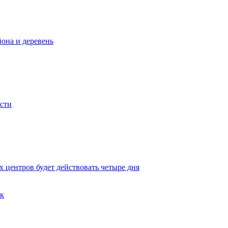
йона и деревень
асти
 центров будет действовать четыре дня
ек