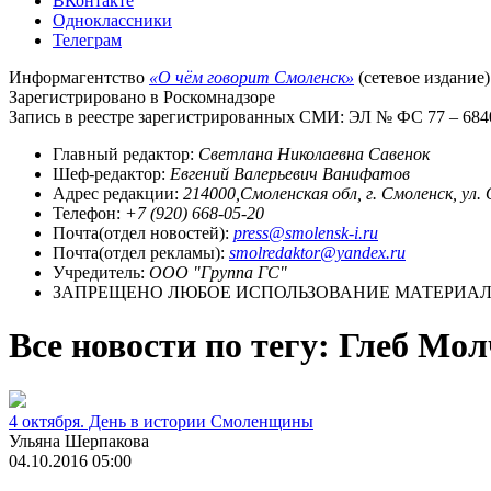
ВКонтакте
Одноклассники
Телеграм
Информагентство
«О чём говорит Смоленск»
(сетевое издание)
Зарегистрировано в Роскомнадзоре
Запись в реестре зарегистрированных СМИ: ЭЛ № ФС 77 – 68403
Главный редактор:
Светлана Николаевна Савенок
Шеф-редактор:
Евгений Валерьевич Ванифатов
Адрес редакции:
214000,Смоленская обл, г. Смоленск, ул.
Телефон:
+7 (920) 668-05-20
Почта(отдел новостей):
press@smolensk-i.ru
Почта(отдел рекламы):
smolredaktor@yandex.ru
Учредитель:
ООО "Группа ГС"
ЗАПРЕЩЕНО ЛЮБОЕ ИСПОЛЬЗОВАНИЕ МАТЕРИАЛО
Все новости по тегу: Глеб Мо
4 октября. День в истории Смоленщины
Ульяна Шерпакова
04.10.2016 05:00