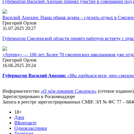
Губернатор Василий Анохин принял участие в совещании под
Василий Анохин: Наша общая задача – сделать отдых в Смолен
Григорий Орлов
31.07.2025 20:27
Губернатор Смоленской области провёл рабочую встречу с ру
«Артеку» — 100 лет. Более 70 смоленских школьников уже отдо
Григорий Орлов
16.06.2025 20:24
Губернатор Василий Анохин:
«Мы гордимся тем, что смолен
Информагентство
«О чём говорит Смоленск»
(сетевое издание)
Зарегистрировано в Роскомнадзоре
Запись в реестре зарегистрированных СМИ: ЭЛ № ФС 77 – 68403
18+
Дзен
ВКонтакте
Одноклассники
Телеграм