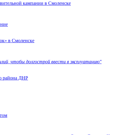
овительной кампании в Смоленске
ение
ок» в Смоленске
илий, чтобы долгострой ввести в эксплуатацию"
го района ДНР
етом