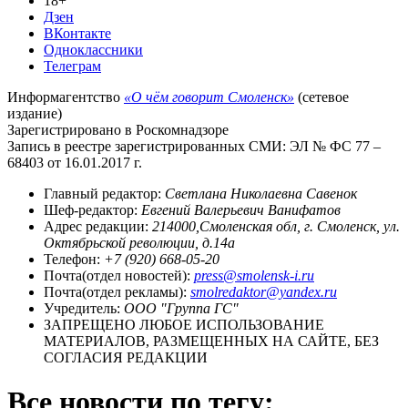
18+
Дзен
ВКонтакте
Одноклассники
Телеграм
Информагентство
«О чём говорит Смоленск»
(сетевое
издание)
Зарегистрировано в Роскомнадзоре
Запись в реестре зарегистрированных СМИ: ЭЛ № ФС 77 –
68403 от 16.01.2017 г.
Главный редактор:
Светлана Николаевна Савенок
Шеф-редактор:
Евгений Валерьевич Ванифатов
Адрес редакции:
214000,Смоленская обл, г. Смоленск, ул.
Октябрьской революции, д.14а
Телефон:
+7 (920) 668-05-20
Почта(отдел новостей):
press@smolensk-i.ru
Почта(отдел рекламы):
smolredaktor@yandex.ru
Учредитель:
ООО "Группа ГС"
ЗАПРЕЩЕНО ЛЮБОЕ ИСПОЛЬЗОВАНИЕ
МАТЕРИАЛОВ, РАЗМЕЩЕННЫХ НА САЙТЕ, БЕЗ
СОГЛАСИЯ РЕДАКЦИИ
Все новости по тегу: