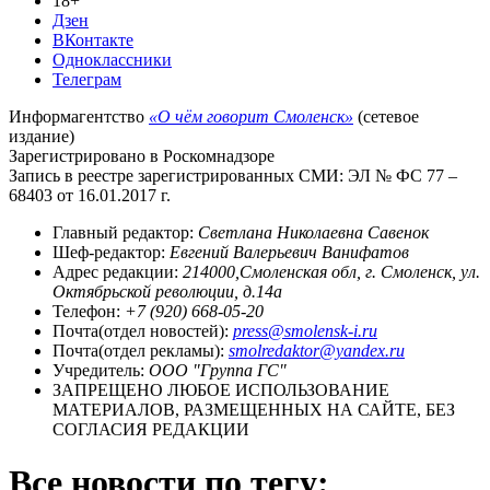
18+
Дзен
ВКонтакте
Одноклассники
Телеграм
Информагентство
«О чём говорит Смоленск»
(сетевое
издание)
Зарегистрировано в Роскомнадзоре
Запись в реестре зарегистрированных СМИ: ЭЛ № ФС 77 –
68403 от 16.01.2017 г.
Главный редактор:
Светлана Николаевна Савенок
Шеф-редактор:
Евгений Валерьевич Ванифатов
Адрес редакции:
214000,Смоленская обл, г. Смоленск, ул.
Октябрьской революции, д.14а
Телефон:
+7 (920) 668-05-20
Почта(отдел новостей):
press@smolensk-i.ru
Почта(отдел рекламы):
smolredaktor@yandex.ru
Учредитель:
ООО "Группа ГС"
ЗАПРЕЩЕНО ЛЮБОЕ ИСПОЛЬЗОВАНИЕ
МАТЕРИАЛОВ, РАЗМЕЩЕННЫХ НА САЙТЕ, БЕЗ
СОГЛАСИЯ РЕДАКЦИИ
Все новости по тегу: