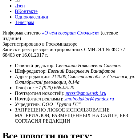
18+
Дзен
ВКонтакте
Одноклассники
Телеграм
Информагентство
«О чём говорит Смоленск»
(сетевое
издание)
Зарегистрировано в Роскомнадзоре
Запись в реестре зарегистрированных СМИ: ЭЛ № ФС 77 –
68403 от 16.01.2017 г.
Главный редактор:
Светлана Николаевна Савенок
Шеф-редактор:
Евгений Валерьевич Ванифатов
Адрес редакции:
214000,Смоленская обл, г. Смоленск, ул.
Октябрьской революции, д.14а
Телефон:
+7 (920) 668-05-20
Почта(отдел новостей):
press@smolensk-i.ru
Почта(отдел рекламы):
smolredaktor@yandex.ru
Учредитель:
ООО "Группа ГС"
ЗАПРЕЩЕНО ЛЮБОЕ ИСПОЛЬЗОВАНИЕ
МАТЕРИАЛОВ, РАЗМЕЩЕННЫХ НА САЙТЕ, БЕЗ
СОГЛАСИЯ РЕДАКЦИИ
Все новости по тегу: