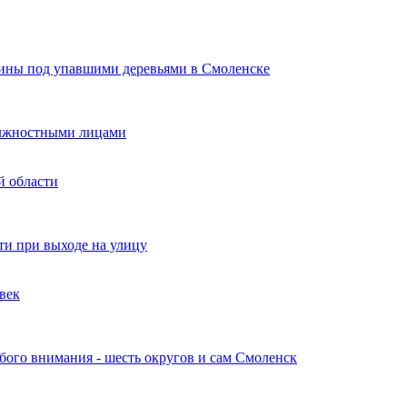
щины под упавшими деревьями в Смоленске
должностными лицами
й области
и при выходе на улицу
овек
обого внимания - шесть округов и сам Смоленск