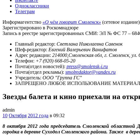
ВКонтакте
Одноклассники
Телеграм
Информагентство
«О чём говорит Смоленск»
(сетевое издание)
Зарегистрировано в Роскомнадзоре
Запись в реестре зарегистрированных СМИ: ЭЛ № ФС 77 – 68403
Главный редактор:
Светлана Николаевна Савенок
Шеф-редактор:
Евгений Валерьевич Ванифатов
Адрес редакции:
214000,Смоленская обл, г. Смоленск, ул.
Телефон:
+7 (920) 668-05-20
Почта(отдел новостей):
press@smolensk-i.ru
Почта(отдел рекламы):
smolredaktor@yandex.ru
Учредитель:
ООО "Группа ГС"
ЗАПРЕЩЕНО ЛЮБОЕ ИСПОЛЬЗОВАНИЕ МАТЕРИАЛО
Звезды балета и кино приехали на откр
admin
10
Октября
2012 года
в 09:32
8 октября 2012 года председатель Смоленской областной
городка в деревне Суходол Смоленского района. Также в дер