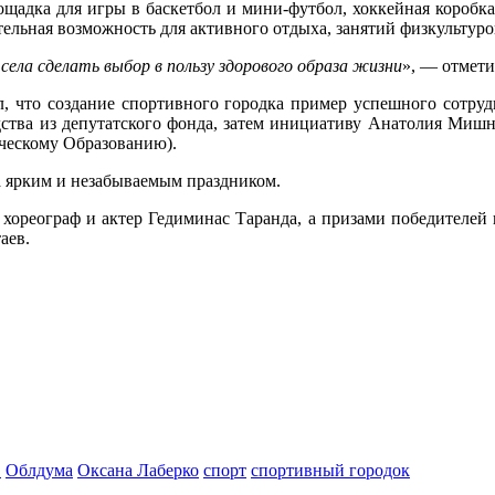
щадка для игры в баскетбол и мини-футбол, хоккейная коробка
тельная возможность для активного отдыха, занятий физкультуро
ла сделать выбор в пользу здорового образа жизни
», — отмет
 что создание спортивного городка пример успешного сотрудн
дства из депутатского фонда, затем инициативу Анатолия Миш
ческому Образованию).
а ярким и незабываемым праздником.
хореограф и актер Гедиминас Таранда, а призами победителей 
аев.
в
Облдума
Оксана Лаберко
спорт
спортивный городок