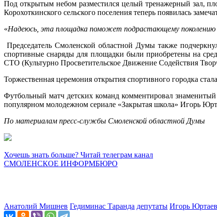
Под открытым небом разместился целый тренажерный зал, пло
Корохоткинского сельского поселения теперь появилась замеча
«
Надеюсь, эта площадка поможет подрастающему поколению се
Председатель Смоленской областной Думы также подчеркнул,
спортивные снаряды для площадки были приобретены на сре
СТО (Культурно Просветительское Движение Содействия Твор
Торжественная церемония открытия спортивного городка стал
Футбольный матч детских команд комментировал знаменитый 
популярном молодежном сериале «Закрытая школа» Игорь Юрт
По материалам пресс-службы Смоленской областной Думы
Хочешь знать больше? Читай телеграм канал
СМОЛЕНСКОЕ ИНФОРМБЮРО
Анатолий Мишнев
Гедиминас Таранда
депутаты
Игорь Юртае