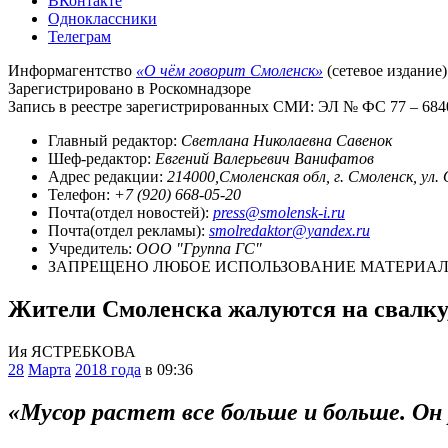
ВКонтакте
Одноклассники
Телеграм
Информагентство
«О чём говорит Смоленск»
(сетевое издание)
Зарегистрировано в Роскомнадзоре
Запись в реестре зарегистрированных СМИ: ЭЛ № ФС 77 – 68403
Главный редактор:
Светлана Николаевна Савенок
Шеф-редактор:
Евгений Валерьевич Ванифатов
Адрес редакции:
214000,Смоленская обл, г. Смоленск, ул.
Телефон:
+7 (920) 668-05-20
Почта(отдел новостей):
press@smolensk-i.ru
Почта(отдел рекламы):
smolredaktor@yandex.ru
Учредитель:
ООО "Группа ГС"
ЗАПРЕЩЕНО ЛЮБОЕ ИСПОЛЬЗОВАНИЕ МАТЕРИАЛО
Жители Смоленска жалуются на свалку,
Ия ЯСТРЕБКОВА
28
Марта
2018 года
в 09:36
«Мусор растет все больше и больше. Он