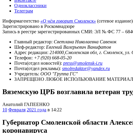
ВКонтакте
Одноклассники
Телеграм
Информагентство
«О чём говорит Смоленск»
(сетевое издание)
Зарегистрировано в Роскомнадзоре
Запись в реестре зарегистрированных СМИ: ЭЛ № ФС 77 – 68403
Главный редактор:
Светлана Николаевна Савенок
Шеф-редактор:
Евгений Валерьевич Ванифатов
Адрес редакции:
214000,Смоленская обл, г. Смоленск, ул.
Телефон:
+7 (920) 668-05-20
Почта(отдел новостей):
press@smolensk-i.ru
Почта(отдел рекламы):
smolredaktor@yandex.ru
Учредитель:
ООО "Группа ГС"
ЗАПРЕЩЕНО ЛЮБОЕ ИСПОЛЬЗОВАНИЕ МАТЕРИАЛО
Вяземскую ЦРБ возглавила ветеран тру
Анатолий ГАПЕЕНКО
10
Февраля
2021 года
в 14:22
Губернатор Смоленской области Алексе
коронавируса