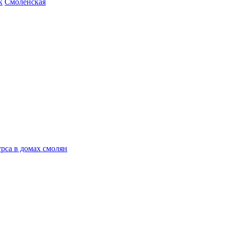
к
Смоленская
рса в домах смолян